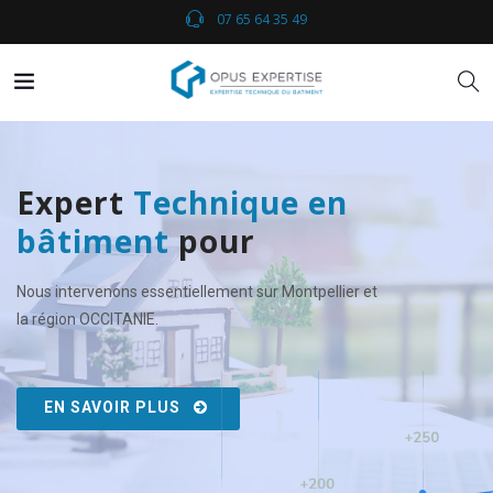
07 65 64 35 49
Expert
Technique en
bâtiment
pour
défendre vos
Nous intervenons essentiellement sur Montpellier et
intérêts.
la région OCCITANIE.
EN SAVOIR PLUS