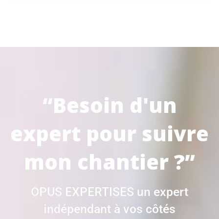
“Besoin d'un
expert pour suivre
mon chantier ?”
OPUS EXPERTISES un expert
indépendant à vos côtés